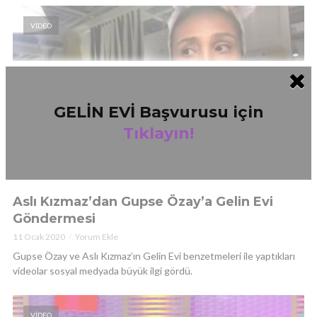
VIDEO
GELİN EVİ Başvurusu için
Tıklayın!
GELIN EVI
Aslı Kızmaz’dan Gupse Özay’a Gelin Evi
Göndermesi
11 Ocak 2020
Yorum Ekle
Gupse Özay ve Aslı Kızmaz’ın Gelin Evi benzetmeleri ile yaptıkları
videolar sosyal medyada büyük ilgi gördü.
VIDEO