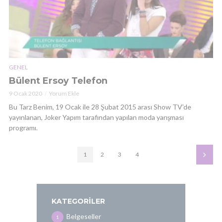
GENEL
Bülent Ersoy Telefon
9 Ocak 2020
Yorum Ekle
Bu Tarz Benim, 19 Ocak ile 28 Şubat 2015 arası Show TV’de
yayınlanan, Joker Yapım tarafından yapılan moda yarışması
programı.
1
2
3
4
KATEGORILER
Belgeseller
1