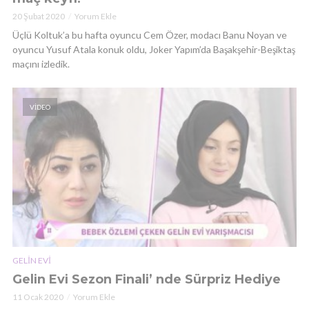
20 Şubat 2020
Yorum Ekle
Üçlü Koltuk’a bu hafta oyuncu Cem Özer, modacı Banu Noyan ve
oyuncu Yusuf Atala konuk oldu, Joker Yapım’da Başakşehir-Beşiktaş
maçını izledik.
VIDEO
GELIN EVI
Gelin Evi Sezon Finali’ nde Sürpriz Hediye
11 Ocak 2020
Yorum Ekle