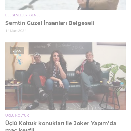
,
BELGESELLER
GENEL
Semtin Güzel İnsanları Belgeseli
14 Mart 2024
VIDEO
ÜÇLÜ KOLTUK
Üçlü Koltuk konukları ile Joker Yapım’da
maç keyfi!