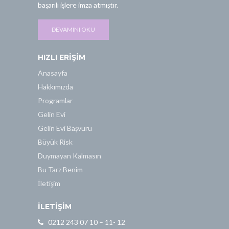
başarılı işlere imza atmıştır.
DEVAMINI OKU
HIZLI ERIŞIM
Anasayfa
Hakkımızda
Programlar
Gelin Evi
Gelin Evi Başvuru
Büyük Risk
Duymayan Kalmasın
Bu Tarz Benim
İletişim
İLETİŞİM
0212 243 07 10 – 11- 12